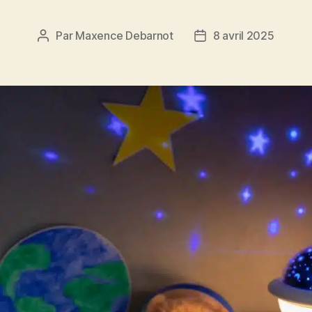
Par
Maxence Debarnot
8 avril 2025
Auteur
Date
de
de
l’article
l’article