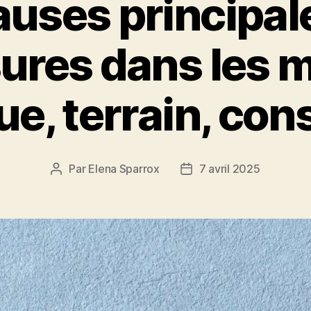
auses principal
sures dans les 
ue, terrain, con
Par
Elena Sparrox
7 avril 2025
Auteur
Date
de
de
l’article
l’article