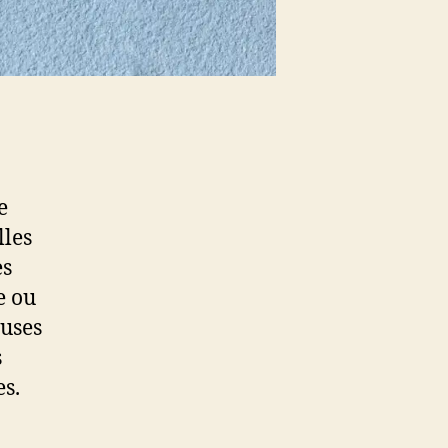
e
lles
es
e ou
auses
s
es.