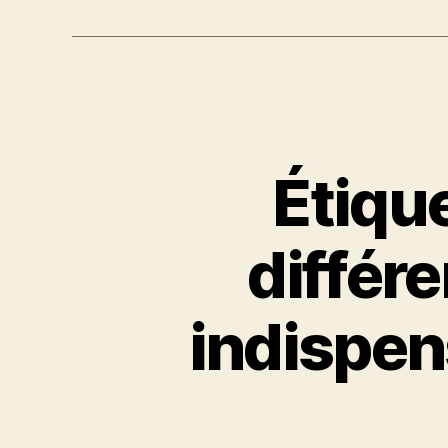
Étiqu
différe
indispen