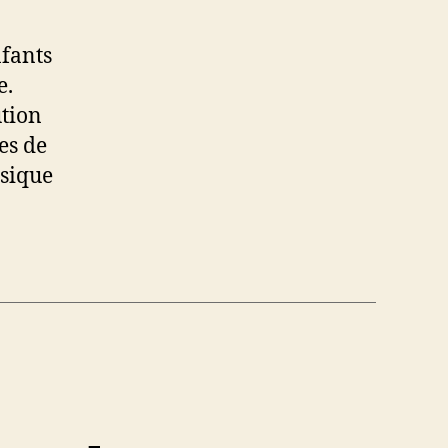
nfants
e.
ution
es de
ssique