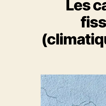
Les c
fis
(climatiq