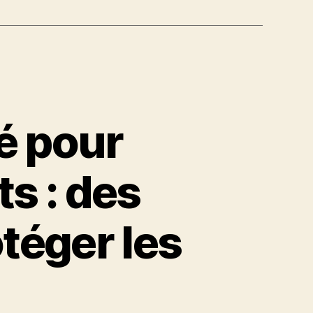
é pour
ts : des
téger les