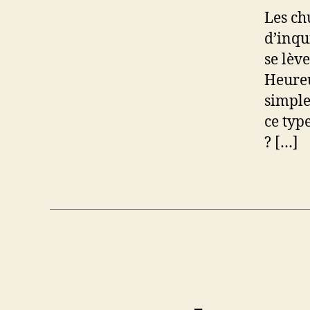
Les ch
d’inqu
se lève
Heureu
simple
ce typ
? […]