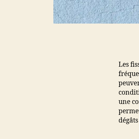
Les fi
fréque
peuven
condit
une co
permet
dégâts