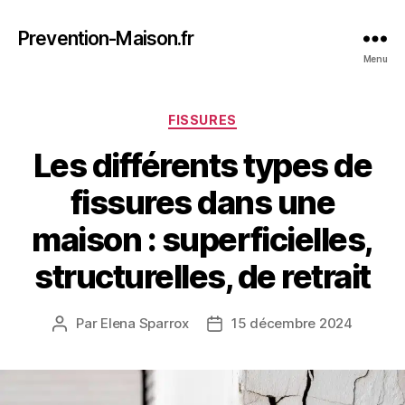
Prevention-Maison.fr
Menu
Catégories
FISSURES
Les différents types de
fissures dans une
maison : superficielles,
structurelles, de retrait
Par
Elena Sparrox
15 décembre 2024
Auteur
Date
de
de
l’article
l’article