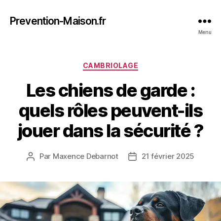
Prevention-Maison.fr
Menu
Catégories
CAMBRIOLAGE
Les chiens de garde :
quels rôles peuvent-ils
jouer dans la sécurité ?
Par
Maxence Debarnot
21 février 2025
Auteur
Date
de
de
l’article
l’article