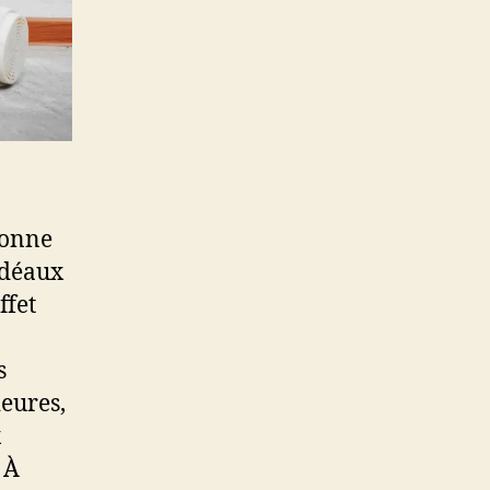
 bonne
idéaux
ffet
s
ieures,
x
 À