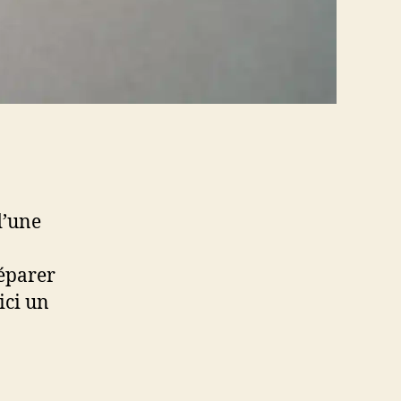
d’une
réparer
ici un