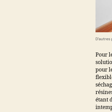
D’autres 
Pour l
soluti
pour le
flexib
séchag
résine
étant 
intemp