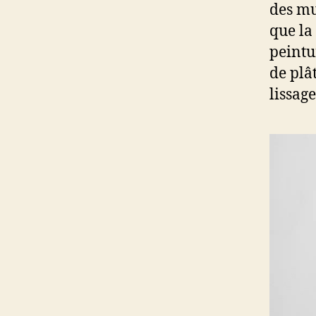
des mu
que la 
peintu
de plâ
lissage