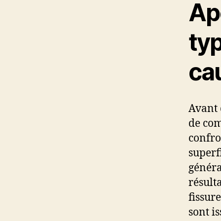
Ape
typ
ca
Avant 
de co
confron
superf
généra
résulta
fissur
sont i