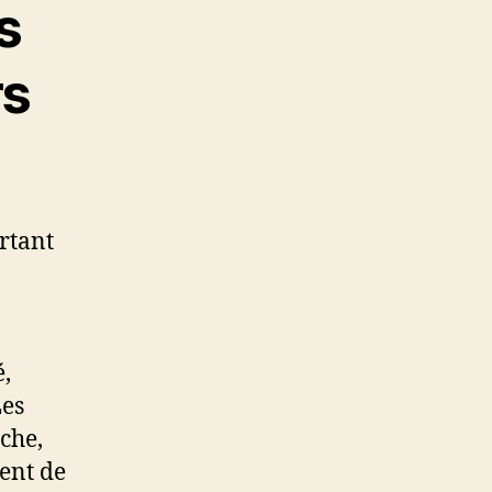
s
rs
ortant
,
Les
nche,
ment de