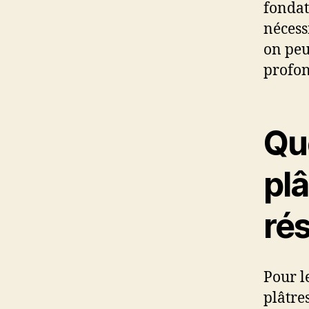
fondat
nécess
on peut
profon
Que
plâ
rés
Pour le
plâtre