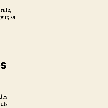
rale,
eur, sa
es
 des
auts