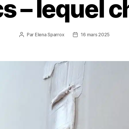
s – lequel ch
Par
Elena Sparrox
16 mars 2025
Auteur
Date
de
de
l’article
l’article