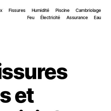
ux
Fissures
Humidité
Piscine
Cambriolage
Feu
Électricité
Assurance
Eau
fissures
s et