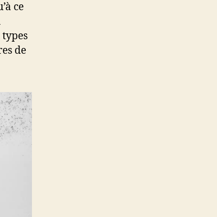
’à ce
a
 types
res de