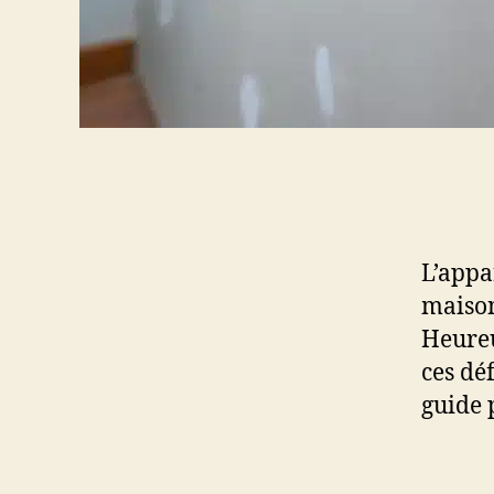
L’appa
maison
Heureu
ces dé
guide 