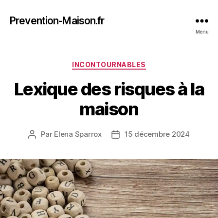
Prevention-Maison.fr
Menu
Catégories
INCONTOURNABLES
Lexique des risques à la
maison
Par
Elena Sparrox
15 décembre 2024
Auteur
Date
de
de
l’article
l’article