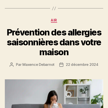
Catégories
AIR
Prévention des allergies
saisonnières dans votre
maison
Par
Maxence Debarnot
22 décembre 2024
Auteur
Date
de
de
l’article
l’article