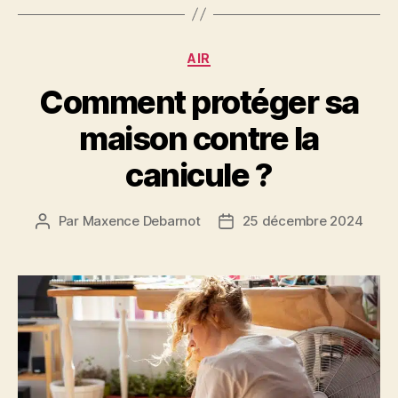
Catégories
AIR
Comment protéger sa
maison contre la
canicule ?
Par
Maxence Debarnot
25 décembre 2024
Auteur
Date
de
de
l’article
l’article