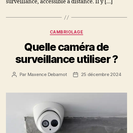
surveillance, accessible à distance. Il y […]
Catégories
CAMBRIOLAGE
Quelle caméra de
surveillance utiliser ?
Par
Maxence Debarnot
25 décembre 2024
Auteur
Date
de
de
l’article
l’article