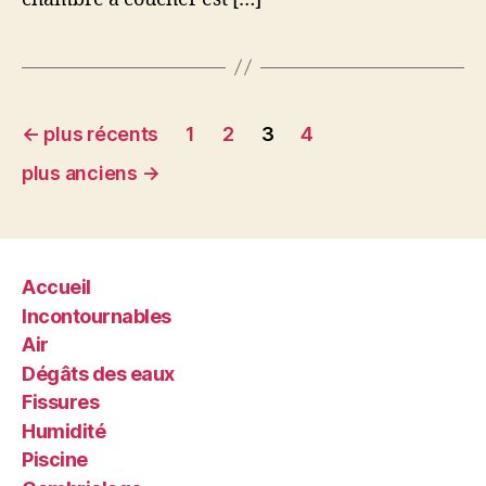
Pagination
←
plus récents
1
2
3
4
des
plus anciens
→
publications
Accueil
Incontournables
Air
Dégâts des eaux
Fissures
Humidité
Piscine