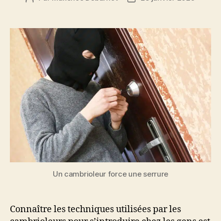
de
de
l’article
l’article
Un cambrioleur force une serrure
Connaître les techniques utilisées par les