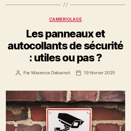
Catégories
CAMBRIOLAGE
Les panneaux et
autocollants de sécurité
: utiles ou pas ?
Par
Maxence Debarnot
19 février 2025
Auteur
Date
de
de
l’article
l’article