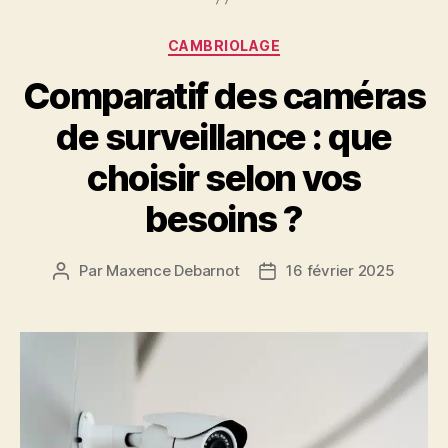
Catégories
CAMBRIOLAGE
Comparatif des caméras
de surveillance : que
choisir selon vos
besoins ?
Par
Maxence Debarnot
16 février 2025
Auteur
Date
de
de
l’article
l’article