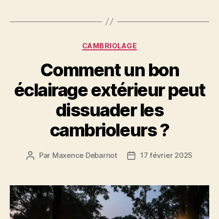
Catégories
CAMBRIOLAGE
Comment un bon
éclairage extérieur peut
dissuader les
cambrioleurs ?
Par
Maxence Debarnot
17 février 2025
Auteur
Date
de
de
l’article
l’article