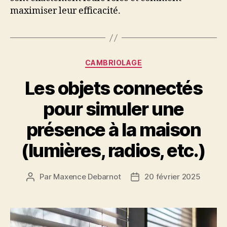
maximiser leur efficacité.
Catégories
CAMBRIOLAGE
Les objets connectés
pour simuler une
présence à la maison
(lumières, radios, etc.)
Par
Maxence Debarnot
20 février 2025
Auteur
Date
de
de
l’article
l’article