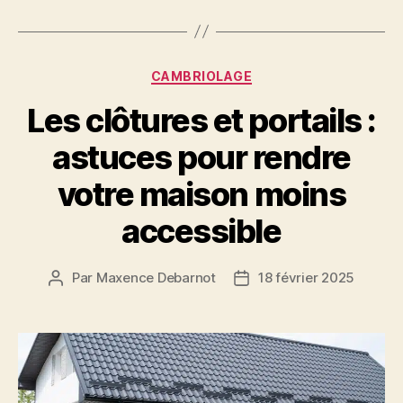
Catégories
CAMBRIOLAGE
Les clôtures et portails :
astuces pour rendre
votre maison moins
accessible
Par
Maxence Debarnot
18 février 2025
Auteur
Date
de
de
l’article
l’article