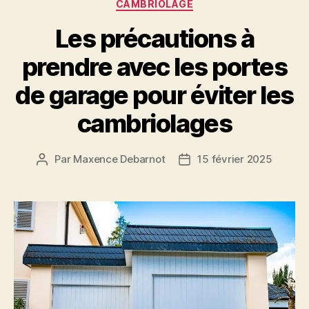
Catégories
CAMBRIOLAGE
Les précautions à
prendre avec les portes
de garage pour éviter les
cambriolages
Par
Maxence Debarnot
15 février 2025
Auteur
Date
de
de
l’article
l’article