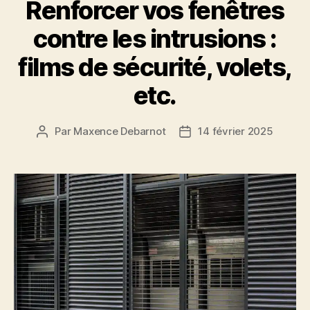
Renforcer vos fenêtres
contre les intrusions :
films de sécurité, volets,
etc.
Par
Maxence Debarnot
14 février 2025
Auteur
Date
de
de
l’article
l’article