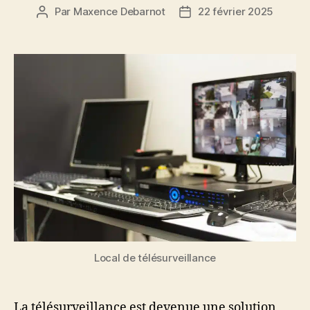
Par
Maxence Debarnot
22 février 2025
Auteur
Date
de
de
l’article
l’article
Local de télésurveillance
La télésurveillance est devenue une solution