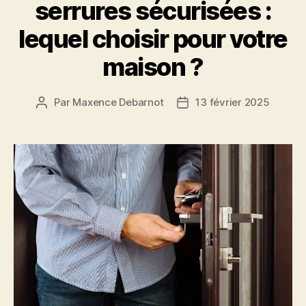
serrures sécurisées :
lequel choisir pour votre
maison ?
Par
Maxence Debarnot
13 février 2025
Auteur
Date
de
de
l’article
l’article