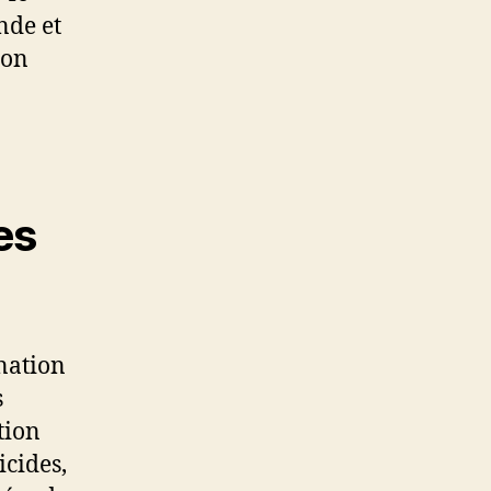
nde et
ion
es
ination
s
tion
icides,