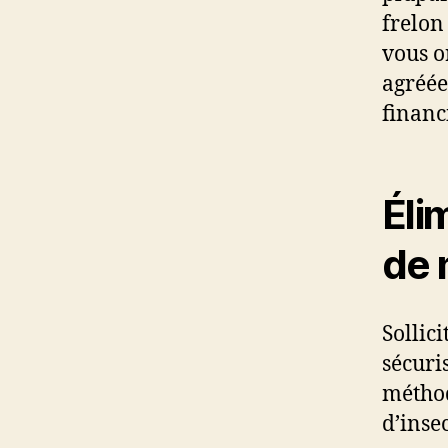
frelon
vous o
agréée
financ
Éli
de 
Sollic
sécuri
méthod
d’insec