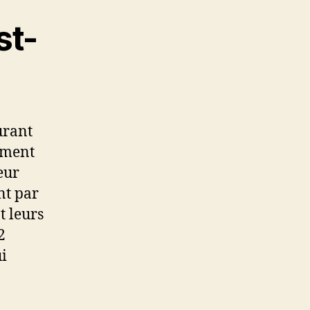
st-
urant
lement
eur
nt par
t leurs
2
i