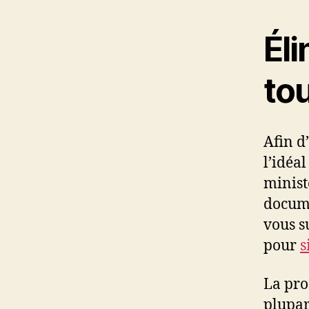
Éli
tou
Afin d
l’idéa
minist
docume
vous s
pour
s
La pro
plupar