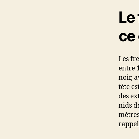
Le 
ce 
Les fr
entre 
noir, 
tête e
des ex
nids d
mètres
rappel