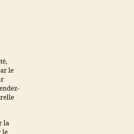
té,
ar le
ar
rendez-
relle
r la
 le