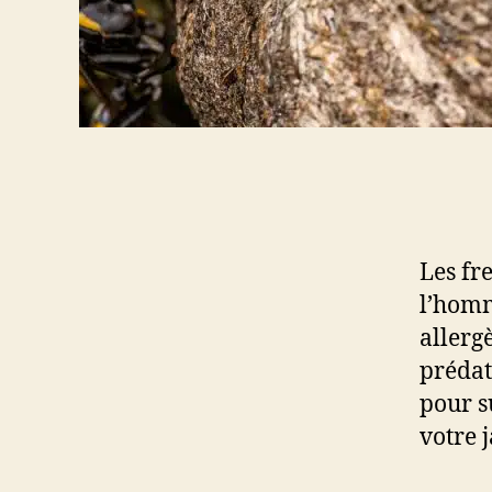
Les fr
l’homm
allerg
prédat
pour s
votre j