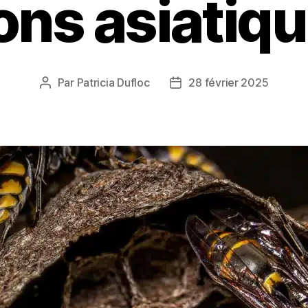
ons asiatiq
Par
Patricia Dufloc
28 février 2025
Auteur
Date
de
de
l’article
l’article