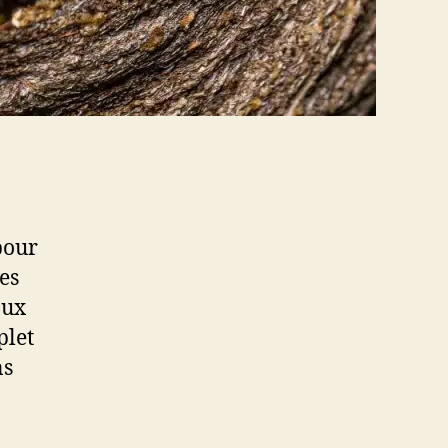
pour
es
aux
plet
ns