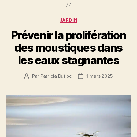
Catégories
JARDIN
Prévenir la prolifération
des moustiques dans
les eaux stagnantes
Par
Patricia Dufloc
1 mars 2025
Auteur
Date
de
de
l’article
l’article