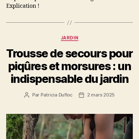
Explication !
Catégories
JARDIN
Trousse de secours pour
piqûres et morsures : un
indispensable du jardin
Par
Patricia Dufloc
2 mars 2025
Auteur
Date
de
de
l’article
l’article