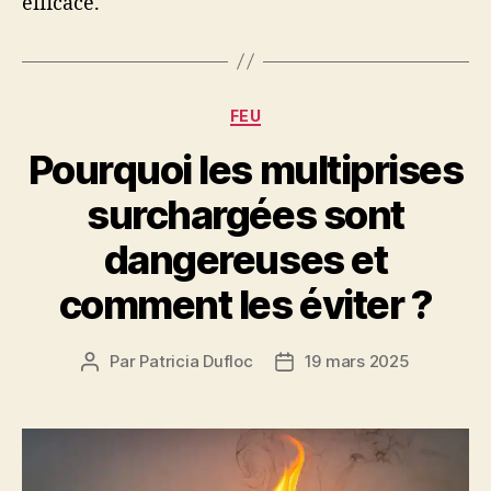
efficace.
Catégories
FEU
Pourquoi les multiprises
surchargées sont
dangereuses et
comment les éviter ?
Par
Patricia Dufloc
19 mars 2025
Auteur
Date
de
de
l’article
l’article