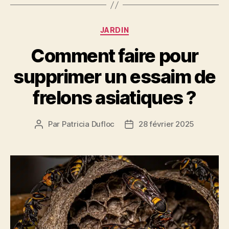
Catégories
JARDIN
Comment faire pour
supprimer un essaim de
frelons asiatiques ?
Par
Patricia Dufloc
28 février 2025
Auteur
Date
de
de
l’article
l’article