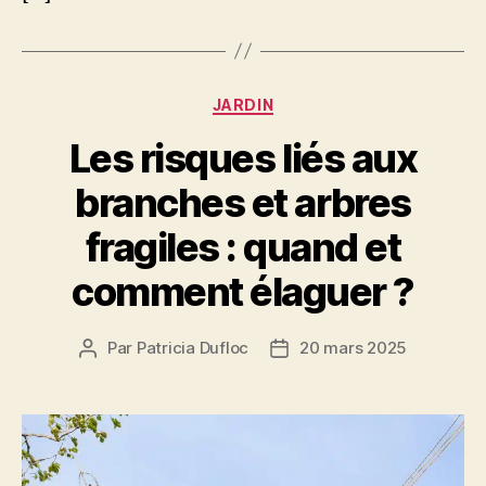
Catégories
JARDIN
Les risques liés aux
branches et arbres
fragiles : quand et
comment élaguer ?
Par
Patricia Dufloc
20 mars 2025
Auteur
Date
de
de
l’article
l’article