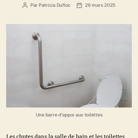
Par
Patricia Dufloc
26 mars 2025
Auteur
Date
de
de
l’article
l’article
Une barre d'appui aux toilettes
Les chutes dans la salle de bain et les toilettes