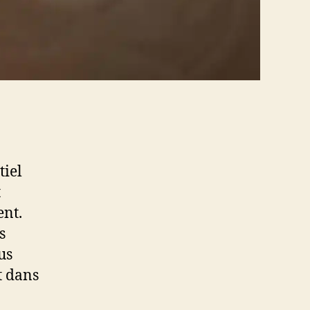
tiel
t
ent.
s
us
t dans