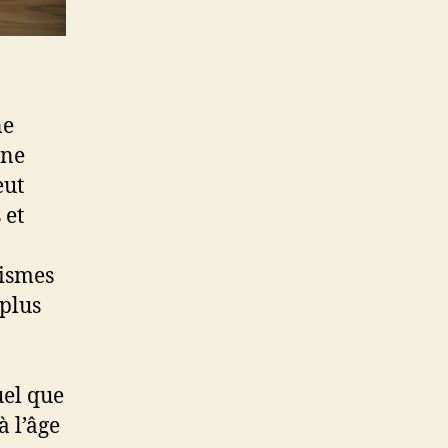
ne
une
eut
 et
nismes
 plus
uel que
à l’âge