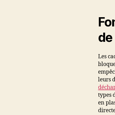
Fo
de
Les ca
bloquer
empêch
leurs d
déchar
types 
en pla
direct