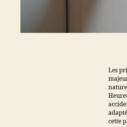
Les pr
majeur
nature
Heureu
accide
adapté
cette p