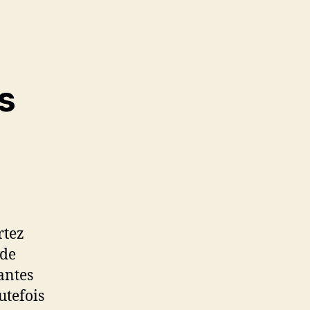
s
rtez
 de
antes
utefois