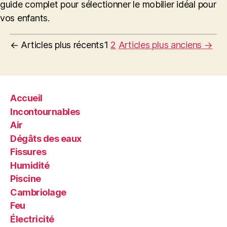
guide complet pour sélectionner le mobilier idéal pour
vos enfants.
Pagination
←
Articles
plus récents
1
2
Articles
plus anciens
→
des
publications
Accueil
Incontournables
Air
Dégâts des eaux
Fissures
Humidité
Piscine
Cambriolage
Feu
Électricité