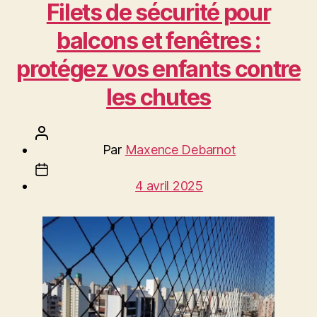
Filets de sécurité pour
balcons et fenêtres :
protégez vos enfants contre
les chutes
Auteur
Par
Maxence Debarnot
de
Date
l’article
4 avril 2025
de
l’article