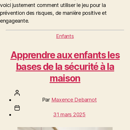
voici justement comment utiliser le jeu pour la
prévention des risques, de manière positive et
engageante.
Catégories
Enfants
Apprendre aux enfants les
bases de la sécurité à la
maison
Auteur
Par
Maxence Debarnot
de
Date
l’article
31 mars 2025
de
l’article