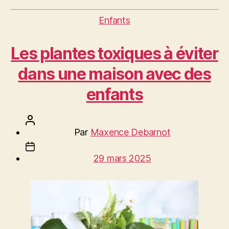
Catégories
Enfants
Les plantes toxiques à éviter
dans une maison avec des
enfants
Auteur
Par
Maxence Debarnot
de
Date
l’article
29 mars 2025
de
l’article