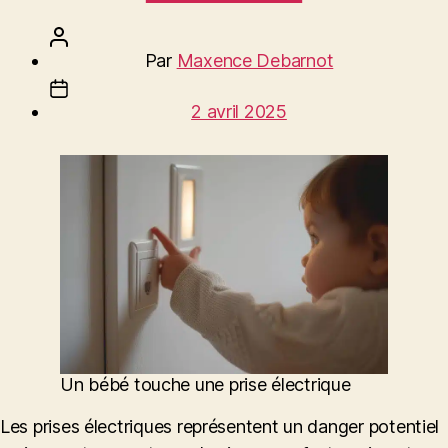
Auteur
Par
Maxence Debarnot
de
Date
l’article
2 avril 2025
de
l’article
Un bébé touche une prise électrique
Les prises électriques représentent un danger potentiel