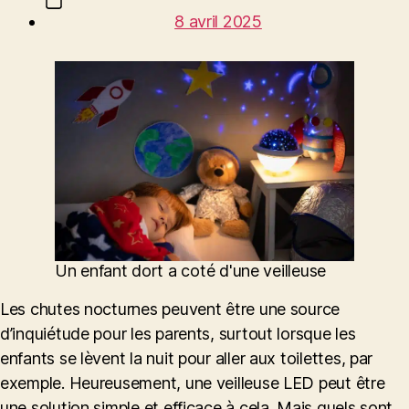
Date
l’article
8 avril 2025
de
l’article
Un enfant dort a coté d'une veilleuse
Les chutes nocturnes peuvent être une source
d’inquiétude pour les parents, surtout lorsque les
enfants se lèvent la nuit pour aller aux toilettes, par
exemple. Heureusement, une veilleuse LED peut être
une solution simple et efficace à cela. Mais quels sont