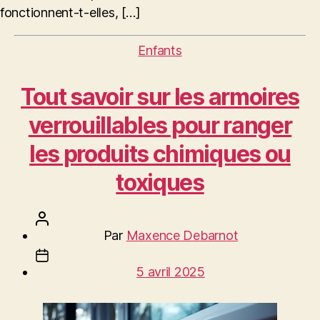
fonctionnent-t-elles, […]
Catégories
Enfants
Tout savoir sur les armoires
verrouillables pour ranger
les produits chimiques ou
toxiques
Auteur
Par
Maxence Debarnot
de
Date
l’article
5 avril 2025
de
l’article