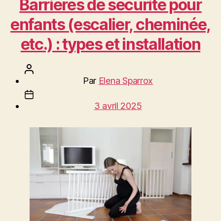
Barrières de sécurité pour
enfants (escalier, cheminée,
etc.) : types et installation
Auteur
Par
Elena Sparrox
de
Date
l’article
3 avril 2025
de
l’article