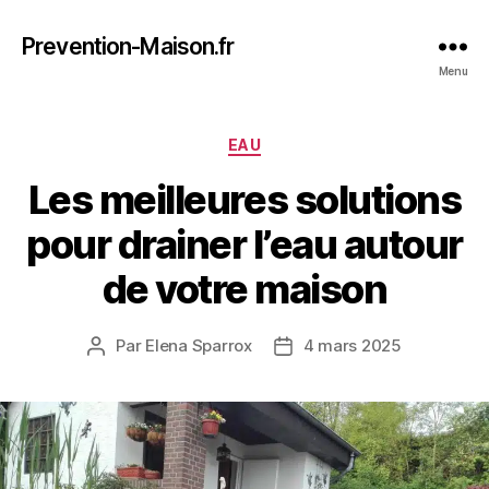
Prevention-Maison.fr
Menu
Catégories
EAU
Les meilleures solutions
pour drainer l’eau autour
de votre maison
Par
Elena Sparrox
4 mars 2025
Auteur
Date
de
de
l’article
l’article