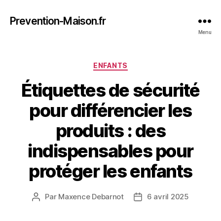
Prevention-Maison.fr
Menu
Catégories
ENFANTS
Étiquettes de sécurité
pour différencier les
produits : des
indispensables pour
protéger les enfants
Par
Maxence Debarnot
6 avril 2025
Auteur
Date
de
de
l’article
l’article