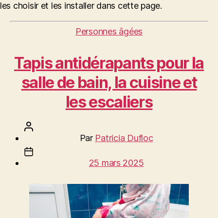
les choisir et les installer dans cette page.
Catégories
Personnes âgées
Tapis antidérapants pour la
salle de bain, la cuisine et
les escaliers
Auteur
Par
Patricia Dufloc
de
Date
l’article
25 mars 2025
de
l’article