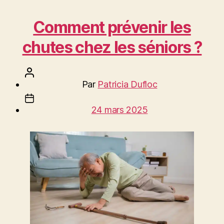
Comment prévenir les
chutes chez les séniors ?
Auteur
Par
Patricia Dufloc
de
Date
l’article
24 mars 2025
de
l’article